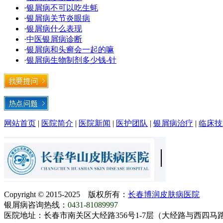
·
银屑病不可以吃生蚝
·
银屑病关节炎眼病
·
银屑病什么表现
·
中医银屑病诊断
·
银屑病和头癣会一起的嘛
·
银屑病生物制剂多少钱-针
网站首页
|
医院简介
|
医院新闻
|
医护团队
|
银屑病治疗
|
临床技
Copyright © 2015-2025 版权所有：
长春博润皮肤病医院
银屑病咨询热线：
0431-81089997
医院地址：长春市南关区大经路356号1-7层（大经路与西四马