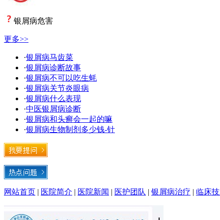
银屑病危害
更多>>
·
银屑病马齿菜
·
银屑病诊断故事
·
银屑病不可以吃生蚝
·
银屑病关节炎眼病
·
银屑病什么表现
·
中医银屑病诊断
·
银屑病和头癣会一起的嘛
·
银屑病生物制剂多少钱-针
网站首页
|
医院简介
|
医院新闻
|
医护团队
|
银屑病治疗
|
临床技