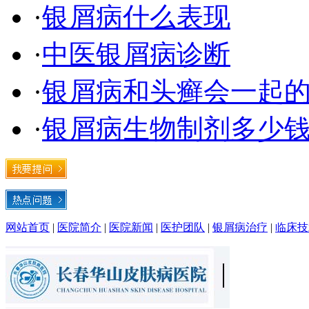
·
银屑病什么表现
·
中医银屑病诊断
·
银屑病和头癣会一起
·
银屑病生物制剂多少钱
网站首页
|
医院简介
|
医院新闻
|
医护团队
|
银屑病治疗
|
临床技